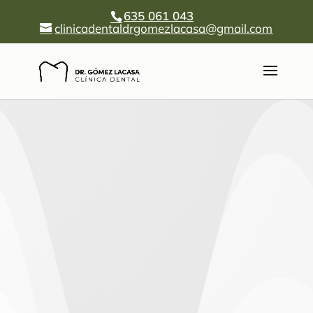
635 061 043
clinicadentaldrgomezlacasa@gmail.com