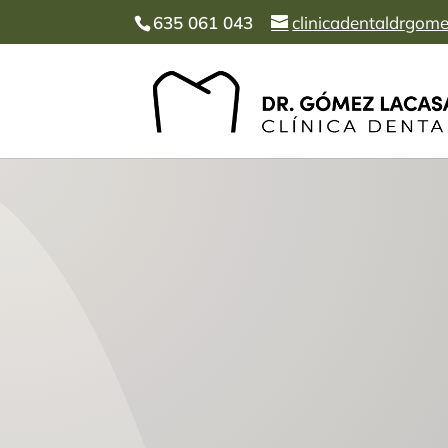
635 061 043
clinicadentaldrgo