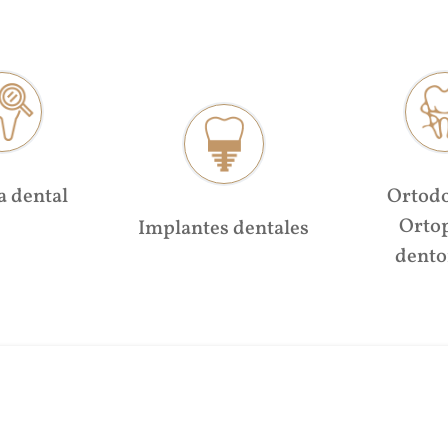
a dental
Ortodo
Orto
Implantes dentales
dento