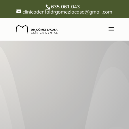
635 061 043
clinicadentaldrgomezlacasa@gmail.com