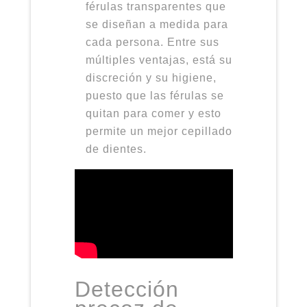
férulas transparentes que
se diseñan a medida para
cada persona. Entre sus
múltiples ventajas, está su
discreción y su higiene,
puesto que las férulas se
quitan para comer y esto
permite un mejor cepillado
de dientes.
Detección