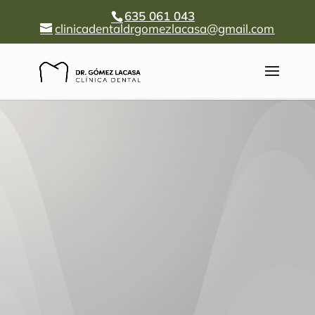
635 061 043
clinicadentaldrgomezlacasa@gmail.com