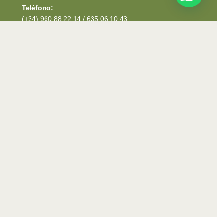
Teléfono:
(+34) 960 88 22 14 / 635 06 10 43
Urgencias 24h, pide cita
→ 635 06 10 43
Horarios:
De Lunes a Jueves de 10:00 a 14:00 y de 16:00 a
20:00. Viernes de 9:00 a 14:00 y de 16:00 a 19:00.
Política de privacidad
Política de cookies
Aviso Legal