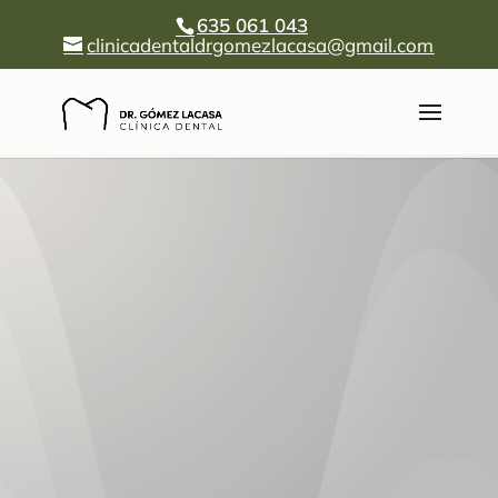
635 061 043
clinicadentaldrgomezlacasa@gmail.com