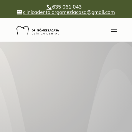
635 061 043
clinicadentaldrgomezlacasa@gmail.com