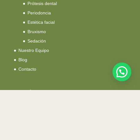
Prótesis dental
Periodoncia
Estética facial
Bruxismo
Sedación
Nuestro Equipo
Blog
Contacto
Dirección:
Calle Quart, 126 B 46008
Valencia – España
Teléfono:
(+34) 960 88 22 14 / 635 06 10 43
Urgencias 24h, pide cita