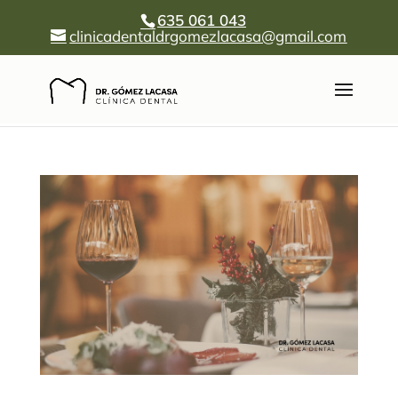
635 061 043
clinicadentaldrgomezlacasa@gmail.com