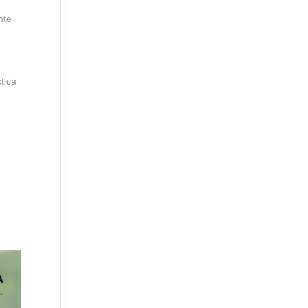
nte
tica