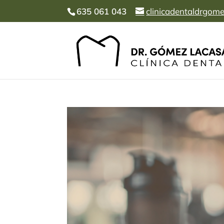
635 061 043
clinicadentaldrgo