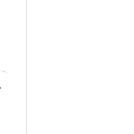
cia,
a