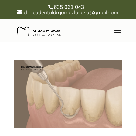
635 061 043
clinicadentaldrgomezlacasa@gmail.com